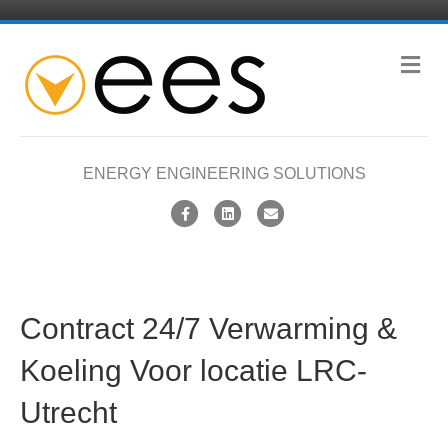
M
e
n
u
ENERGY ENGINEERING SOLUTIONS
F
L
E
a
i
m
c
n
a
e
k
i
Contract 24/7 Verwarming &
b
e
l
o
d
Koeling Voor locatie LRC-
o
i
Utrecht
k
n