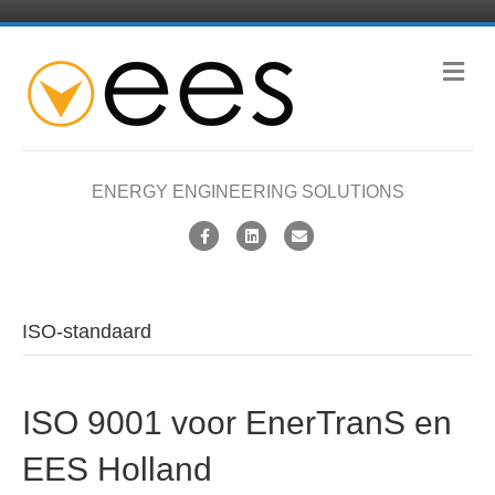
M
e
n
u
ENERGY ENGINEERING SOLUTIONS
F
L
E
a
i
m
c
n
a
e
k
i
ISO-standaard
b
e
l
o
d
ISO 9001 voor EnerTranS en
o
i
k
n
EES Holland