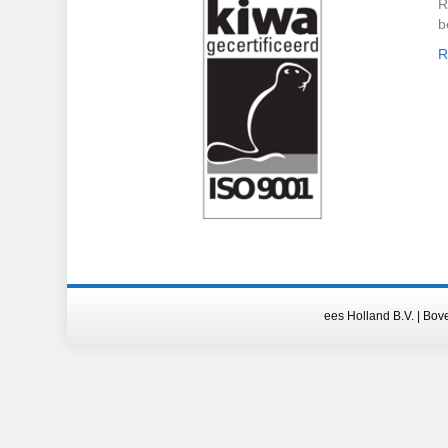
R
b
R
ees Holland B.V. | Bov