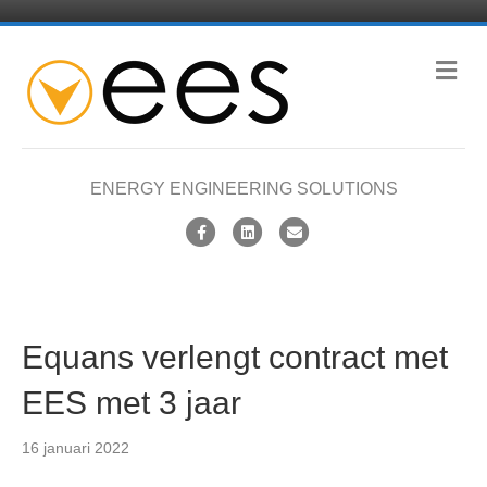
M
e
n
u
ENERGY ENGINEERING SOLUTIONS
F
L
E
a
i
m
c
n
a
e
k
i
Equans verlengt contract met
b
e
l
o
d
EES met 3 jaar
o
i
k
n
16 januari 2022